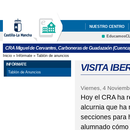
Pa
co
pri
NUESTRO CENTRO
EducamosC
SALIDAS A LA NATU
CRA Miguel de Cervantes, Carboneras de Guadazaón (Cuenca
PROGRAMA DE EDUCA
Inicio
»
Infórmate
»
Tablón de anuncios
Se encuentra usted aquí
PROGRAMA DE EDUCA
INFÓRMATE
VISITA IBE
Tablón de Anuncios
Viernes, 4 Noviemb
Hoy el CRA ha re
alcurnia que ha 
secciones para h
alumnado cómo e