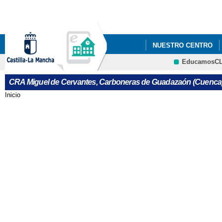
Pa
co
pri
NUESTRO CENTRO
EducamosC
SALIDAS A LA NATU
CRA Miguel de Cervantes, Carboneras de Guadazaón (Cuenca
PROGRAMA DE EDUCA
Inicio
Se encuentra usted aquí
PROGRAMA DE EDUCA