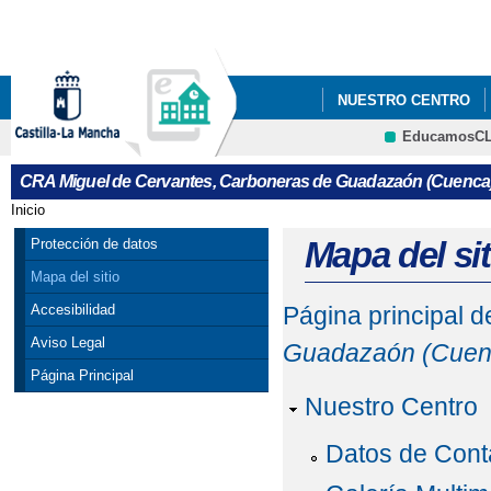
Pa
co
pri
NUESTRO CENTRO
EducamosC
SALIDAS A LA NATU
CRA Miguel de Cervantes, Carboneras de Guadazaón (Cuenca
PROGRAMA DE EDUCA
Inicio
Se encuentra usted aquí
PROGRAMA DE EDUCA
Mapa del sit
Protección de datos
Mapa del sitio
Accesibilidad
Página principal 
Aviso Legal
Guadazaón (Cuen
Página Principal
Nuestro Centro
Datos de Cont